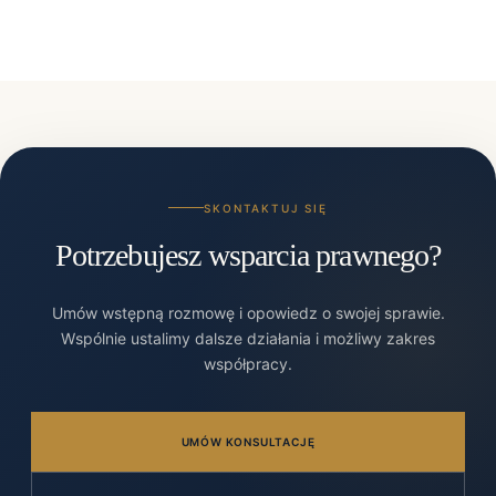
SKONTAKTUJ SIĘ
Potrzebujesz wsparcia prawnego?
Umów wstępną rozmowę i opowiedz o swojej sprawie.
Wspólnie ustalimy dalsze działania i możliwy zakres
współpracy.
UMÓW KONSULTACJĘ