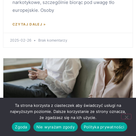
narkotykowe, szczególnie biorąc pod uwagę tło
europejskie. Osoby
CZYTAJ DALEJ »
2025-02-26
Brak komentarzy
Ta strona korzysta z ciasteczek aby świadczyć usługi na
najwyższym poziomie. Dalsze korzystanie ze strony oznacza,
że zgadzasz się na ich użycie.
Zgoda
Nie wyrażam zgody
Polityka prywatności