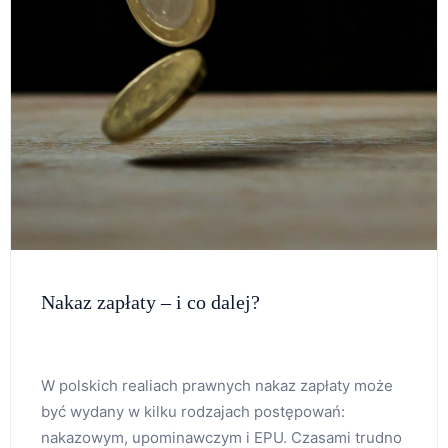
Nakaz zapłaty – i co dalej?
W polskich realiach prawnych nakaz zapłaty może
być wydany w kilku rodzajach postępowań:
nakazowym, upominawczym i EPU. Czasami trudno