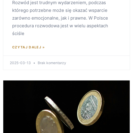
Rozwód jest trudnym wydarzeniem, podczas
którego potrzebne może się okazać wsparcie
zarówno emocjonalne, jak i prawne. W Polsce
procedura rozwodowa jest w wielu aspektach
ściśle
CZYTAJ DALEJ »
2025-03-13
Brak komentarzy