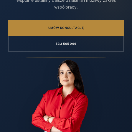
Wspólnie ustalimy dalsze działania i możliwy zakres
współpracy.
UMÓW KONSULTACJĘ
533 565 066