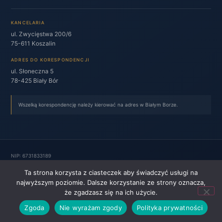
KANCELARIA
ul. Zwycięstwa 200/6
75-611 Koszalin
ADRES DO KORESPONDENCJI
ul. Słoneczna 5
78-425 Biały Bór
Wszelką korespondencję należy kierować na adres w Białym Borze.
NIP: 6731833189
REGON: 526255158
Ta strona korzysta z ciasteczek aby świadczyć usługi na
Numer wpisu radcy prawnego: KO-985
najwyższym poziomie. Dalsze korzystanie ze strony oznacza,
że zgadzasz się na ich użycie.
Polityka prywatności
Polityka cookies
©
2026
ADR Kancelaria
Zgoda
Nie wyrażam zgody
Polityka prywatności