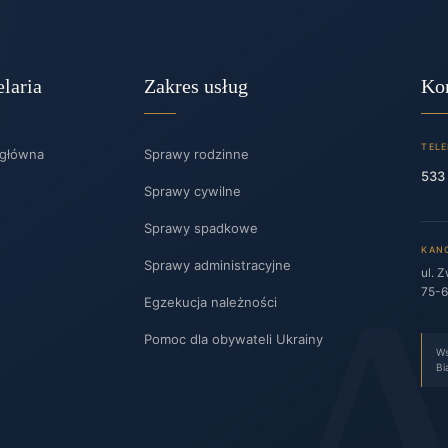
laria
Zakres usług
Ko
TEL
 główna
Sprawy rodzinne
533
Sprawy cywilne
Sprawy spadkowe
KAN
t
Sprawy administracyjne
ul. 
75-6
Egzekucja należności
Pomoc dla obywateli Ukrainy
Ws
Bi