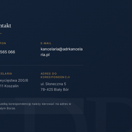
ntakt
EFON
E-MAIL
kancelaria@adrkancela
 565 066
ria.pl
CELARIA
ADRES DO
KORESPONDENCJI
Zwycięstwa 200/6
ul. Słoneczna 5
11 Koszalin
78-425 Biały Bór
zelką korespondencję należy kierować na adres w
ałym Borze.